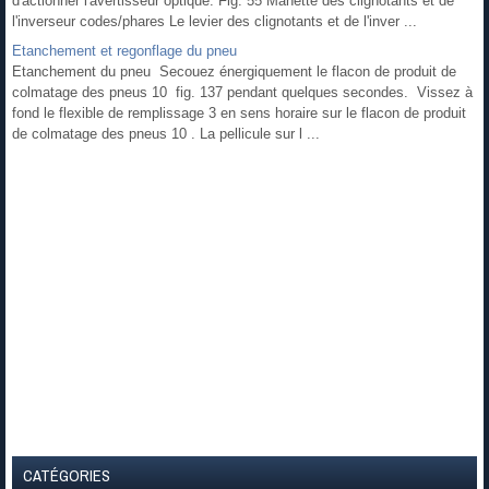
d'actionner l'avertisseur optique. Fig. 55 Manette des clignotants et de
l'inverseur codes/phares Le levier des clignotants et de l'inver ...
Etanchement et regonflage du pneu
Etanchement du pneu Secouez énergiquement le flacon de produit de
colmatage des pneus 10 fig. 137 pendant quelques secondes. Vissez à
fond le flexible de remplissage 3 en sens horaire sur le flacon de produit
de colmatage des pneus 10 . La pellicule sur l ...
CATÉGORIES