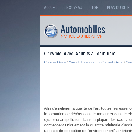
ACCUEIL
NOUVEAU
TOP
PLAN DU SITE
Chevrolet Aveo: Additifs au carburant
Chevrolet Aveo
/
Manuel du conducteur Chevrolet Aveo
/
Cond
Afin d'améliorer la qualité de l'air, toutes les ess
la formation de dépôts dans le moteur et dans le ci
système antipollution. Dans la plupart des cas, vo
contiennent uniquement la quantité minimale d'addit
(agence de protection de l'environnement) américain