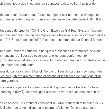
oblèmes liés à des injecteurs ou soupapes sales, veiller à utiliser de
rburant pour s'assurer que l'essence répond aux normes de détergence
es. Une liste de marques fournissant de l'essence détergente TOP TIER
 de l'essence détergente TOP TIER, un flacon de GM Fuel System Treatment
ut faciliter l'élimination des dépôts dans les injecteurs de carburant et les
t PLUS est le seul additif à l'essence recommandé par General Motors.
s que l'éther et l'éthanol, ainsi que les essences reformulées peuvent
ommandons d'utiliser ces essences si elles sont conformes aux
 (85% d'éthanol) et d'autres carburants contenant plus de 10 % d'éthanol ne
nçus pour ces carburants.
liser du carburant au méthanol. Ne pas utiliser de carburant contenant du
ues du système d'alimentation et détériorer les pièces de plastique et de
tre garantie.
 émissions peuvent contenir un additif qui augmente l'indice d'octane
arbonyle (MMT); se renseigner auprès de votre station-service afin de
es essences. Le carburant contenant du MMT peut réduire la durée de vie
ollution. Le témoin d'anomalie pourrait s'allumer. Dans ce cas, faire