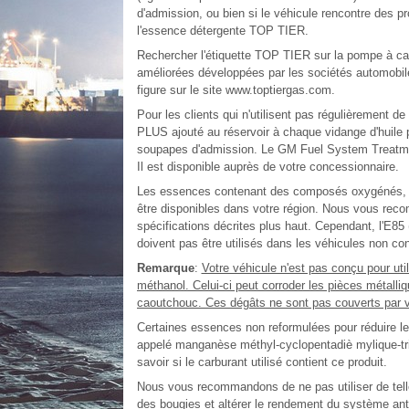
d'admission, ou bien si le véhicule rencontre des pr
l'essence détergente TOP TIER.
Rechercher l'étiquette TOP TIER sur la pompe à ca
améliorées développées par les sociétés automobil
figure sur le site www.toptiergas.com.
Pour les clients qui n'utilisent pas régulièrement
PLUS ajouté au réservoir à chaque vidange d'huile pe
soupapes d'admission. Le GM Fuel System Treatmen
Il est disponible auprès de votre concessionnaire.
Les essences contenant des composés oxygénés, tel
être disponibles dans votre région. Nous vous rec
spécifications décrites plus haut. Cependant, l'E85
doivent pas être utilisés dans les véhicules non co
Remarque
:
Votre véhicule n'est pas conçu pour uti
méthanol. Celui-ci peut corroder les pièces métalliq
caoutchouc. Ces dégâts ne sont pas couverts par vo
Certaines essences non reformulées pour réduire les
appelé manganèse méthyl-cyclopentadiè mylique-tric
savoir si le carburant utilisé contient ce produit.
Nous vous recommandons de ne pas utiliser de tell
des bougies et altérer le rendement du système antip