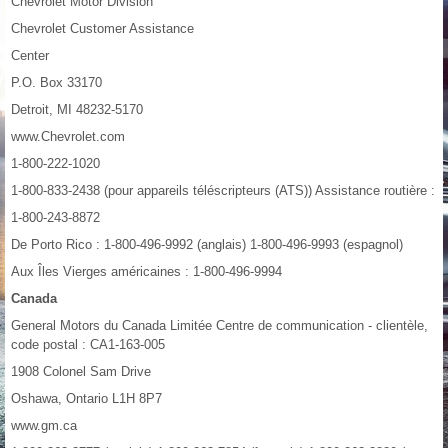
Chevrolet Motor Division
Chevrolet Customer Assistance
Center
P.O. Box 33170
Detroit, MI 48232-5170
www.Chevrolet.com
1-800-222-1020
1-800-833-2438 (pour appareils téléscripteurs (ATS)) Assistance routière :
1-800-243-8872
De Porto Rico : 1-800-496-9992 (anglais) 1-800-496-9993 (espagnol)
Aux Îles Vierges américaines : 1-800-496-9994
Canada
General Motors du Canada Limitée Centre de communication - clientèle,
code postal : CA1-163-005
1908 Colonel Sam Drive
Oshawa, Ontario L1H 8P7
www.gm.ca