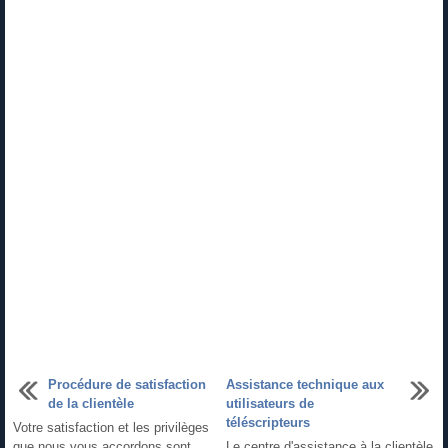
Procédure de satisfaction
Assistance technique aux
de la clientèle
utilisateurs de
téléscripteurs
Votre satisfaction et les privilèges
que nous vous accordons sont
Le centre d'assistance à la clientèle