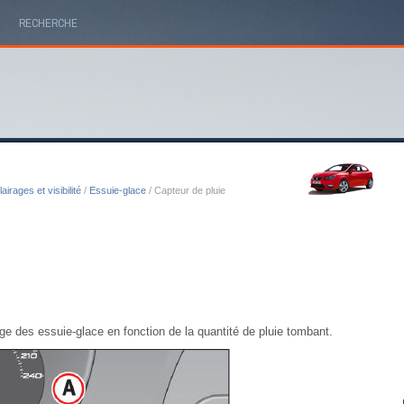
RECHERCHE
airages et visibilité
/
Essuie-glace
/ Capteur de pluie
age des essuie-glace en fonction de la quantité de pluie tombant.