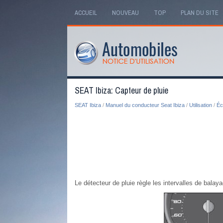
ACCUEIL
NOUVEAU
TOP
PLAN DU SITE
SEAT Ibiza: Capteur de pluie
SEAT Ibiza
/
Manuel du conducteur Seat Ibiza
/
Utilisation
/
Écl
Le détecteur de pluie règle les intervalles de balay