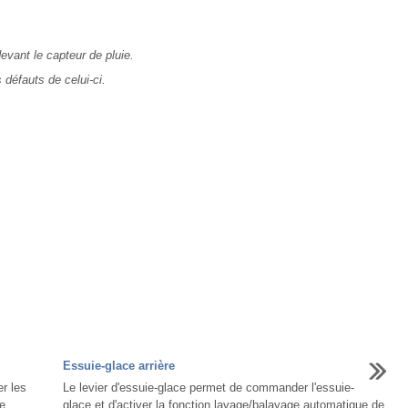
evant le capteur de pluie.
 défauts de celui-ci.
Essuie-glace arrière
r les
Le levier d'essuie-glace permet de commander l'essuie-
e
glace et d'activer la fonction lavage/balayage automatique de