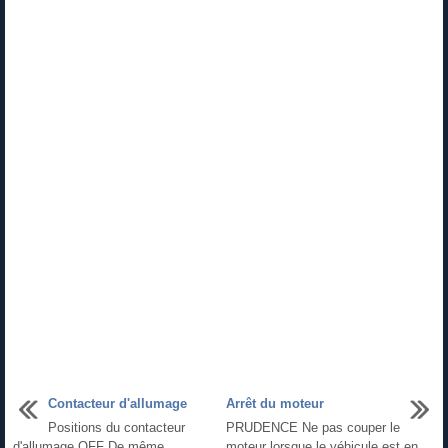
Contacteur d'allumage
Arrêt du moteur
Positions du contacteur
PRUDENCE Ne pas couper le
d'allumage OFF De même,
moteur lorsque le véhicule est en