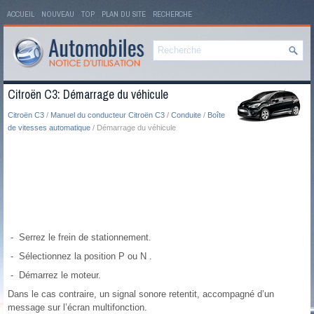
ACCUEIL
NOUVEAU
TOP
PLAN DU SITE
RECHERCHE
Citroën C3: Démarrage du véhicule
Citroën C3
/
Manuel du conducteur Citroën C3
/
Conduite
/
Boîte
de vitesses automatique
/ Démarrage du véhicule
- Serrez le frein de stationnement.
- Sélectionnez la position P ou N .
- Démarrez le moteur.
Dans le cas contraire, un signal sonore retentit, accompagné d’un
message sur l’écran multifonction.