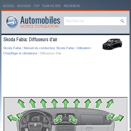
ACCUEIL
NOUVEAU
TOP
PLAN DU SITE
RECHERCHE
Skoda Fabia: Diffuseurs d'air
Skoda Fabia
/
Manuel du conducteur Skoda Fabia
/
Utilisation
/
Chauffage et climatiseur
/ Diffuseurs d'air