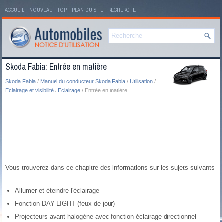
ACCUEIL
NOUVEAU
TOP
PLAN DU SITE
RECHERCHE
Skoda Fabia: Entrée en matière
Skoda Fabia
/
Manuel du conducteur Skoda Fabia
/
Utilisation
/
Eclairage et visibilité
/
Eclairage
/ Entrée en matière
Vous trouverez dans ce chapitre des informations sur les sujets suivants
:
Allumer et éteindre l'éclairage
Fonction DAY LIGHT (feux de jour)
Projecteurs avant halogène avec fonction éclairage directionnel