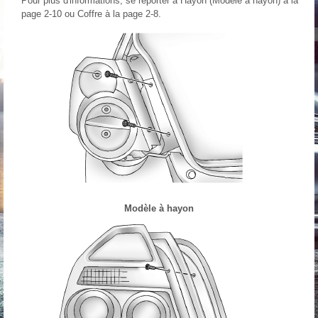
Pour plus d'informations, se reporter à Hayon (Modèle à hayon) à la
page 2‑10 ou Coffre à la page 2‑8.
Modèle à hayon