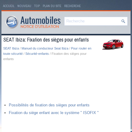
ACCUEIL
NOUVEAU
TOP
PLAN DU SITE
RECHERCHE
SEAT Ibiza: Fixation des sièges pour enfants
SEAT Ibiza
/
Manuel du conducteur Seat Ibiza
/
Pour rouler en
toute sécurité
/
Sécurité-enfants
/ Fixation des sièges pour
enfants
Possibilités de fixation des sièges pour enfants
Fixation du siège enfant avec le système " ISOFIX "