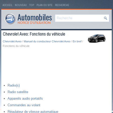
ACCUEIL
NOUVEAU
TOP
PLAN DU SITE
RECHERCHE
Chevrolet Aveo: Fonctions du véhicule
Chevrolet Aveo
/
Manuel du conducteur Chevrolet Aveo
/
En bref
/
Fonctions du véhicule
Radio(s)
Radio satellite
Appareils audio portatifs
Commandes au volant
Régulateur de vitesse automatique