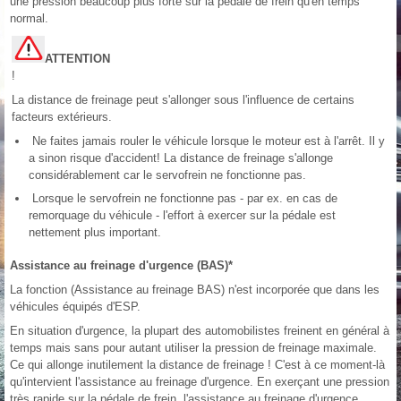
une pression beaucoup plus forte sur la pédale de frein qu'en temps
normal.
ATTENTION
!
La distance de freinage peut s'allonger sous l'influence de certains
facteurs extérieurs.
Ne faites jamais rouler le véhicule lorsque le moteur est à l'arrêt. Il y
a sinon risque d'accident! La distance de freinage s'allonge
considérablement car le servofrein ne fonctionne pas.
Lorsque le servofrein ne fonctionne pas - par ex. en cas de
remorquage du véhicule - l'effort à exercer sur la pédale est
nettement plus important.
Assistance au freinage d'urgence (BAS)*
La fonction (Assistance au freinage BAS) n'est incorporée que dans les
véhicules équipés d'ESP.
En situation d'urgence, la plupart des automobilistes freinent en général à
temps mais sans pour autant utiliser la pression de freinage maximale.
Ce qui allonge inutilement la distance de freinage ! C'est à ce moment-là
qu'intervient l'assistance au freinage d'urgence. En exerçant une pression
très rapide sur la pédale de frein, l'assistance au freinage d'urgence