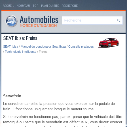
ACCUEIL
NOUVEAU
TOP
PLAN DU SITE
RECHERCHE
SEAT Ibiza: Freins
SEAT Ibiza
/
Manuel du conducteur Seat Ibiza
/
Conseils pratiques
/
Technologie intelligente
/ Freins
Servofrein
Le servofrein amplifie la pression que vous exercez sur la pédale de
frein. Il fonctionne uniquement lorsque le moteur tourne.
Si le servofrein ne fonctionne pas, par ex. parce que le véhicule doit être
remorqué ou parce que le servofrein est défectueux, vous devez exercer