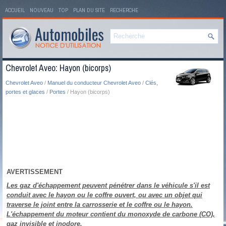
ACCUEIL
NOUVEAU
TOP
PLAN DU SITE
RECHERCHE
Chevrolet Aveo: Hayon (bicorps)
Chevrolet Aveo
/
Manuel du conducteur Chevrolet Aveo
/
Clés,
portes et glaces
/
Portes
/ Hayon (bicorps)
AVERTISSEMENT
Les gaz d'échappement peuvent pénétrer dans le véhicule s'il est
conduit avec le hayon ou le coffre ouvert, ou avec un objet qui
traverse le joint entre la carrosserie et le coffre ou le hayon.
L'échappement du moteur contient du monoxyde de carbone (CO),
gaz invisible et inodore.