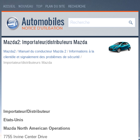
ACCUEIL
NOUVEAU
TOP
PLAN DU SITE
RECHERCHE
Mazda2: Importateur/distributeurs Mazda
Mazda2
/
Manuel du conducteur Mazda 2
/
Informations à la
clientèle et signalement des problèmes de sécurité
/
Importateur/distributeurs Mazda
Importateur/Distributeur
Etats-Unis
Mazda North American Operations
7755 Irvine Center Drive