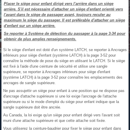
Placer le siège pour enfant dirigé vers l'arrière dans un siège
arrière. S'il est nécessaire d'attacher un siège d'enfant orienté vers
l'avant dans le siège de passager avant, toujours reculer au
maximum le siège du passager. Il est préférable d'attacher un siège
d'enfant sur un siège arrière.
Se reporter à Système de détection du passager à la page 3‑34 pour
obtenir de plus amples renseignements.
Si le siège d'enfant est doté d'un système LATCH, se reporter à Ancrages
inférieurs pour siège d'enfant (système LATCH) à la page 3‑52 pour
connaître la méthode de pose du siège en utilisant le LATCH. Si le siège
est fixé à l'aide d'une ceinture de sécurité et utilise une sangle
supérieure, se reporter à Ancrages inférieurs pour siège d'enfant
(système LATCH) à la page 3‑52 pour connaître les emplacements des
ancrages de sangle supérieure.
Ne pas assujettir un siège pour enfant à une position qui ne dispose pas
d'ancrage d'attache supérieure si une loi exige l'ancrage de l'attache
supérieure ou si le mode d'emploi du siège pour enfant indique que la
sangle supérieure doit être ancrée.
Au Canada, la loi exige qu'un siège pour enfant dirigé vers l'avant soit
muni d'une attache supérieure et que cette attache soit fixée.
Vous utiliserez la ceinture-baudrier pour fixer le siège pour enfant dans