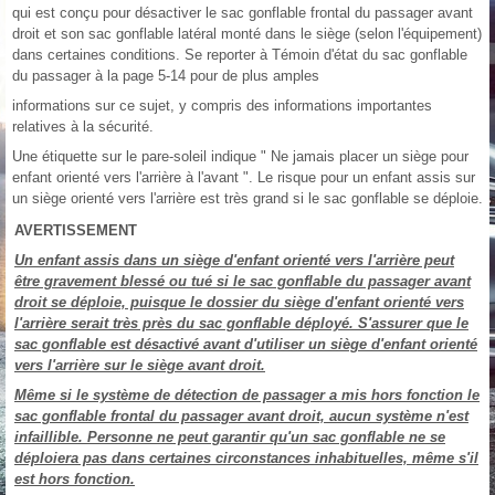
qui est conçu pour désactiver le sac gonflable frontal du passager avant
droit et son sac gonflable latéral monté dans le siège (selon l'équipement)
dans certaines conditions. Se reporter à Témoin d'état du sac gonflable
du passager à la page 5‑14 pour de plus amples
informations sur ce sujet, y compris des informations importantes
relatives à la sécurité.
Une étiquette sur le pare-soleil indique " Ne jamais placer un siège pour
enfant orienté vers l'arrière à l'avant ". Le risque pour un enfant assis sur
un siège orienté vers l'arrière est très grand si le sac gonflable se déploie.
AVERTISSEMENT
Un enfant assis dans un siège d'enfant orienté vers l'arrière peut
être gravement blessé ou tué si le sac gonflable du passager avant
droit se déploie, puisque le dossier du siège d'enfant orienté vers
l'arrière serait très près du sac gonflable déployé. S'assurer que le
sac gonflable est désactivé avant d'utiliser un siège d'enfant orienté
vers l'arrière sur le siège avant droit.
Même si le système de détection de passager a mis hors fonction le
sac gonflable frontal du passager avant droit, aucun système n'est
infaillible. Personne ne peut garantir qu'un sac gonflable ne se
déploiera pas dans certaines circonstances inhabituelles, même s'il
est hors fonction.