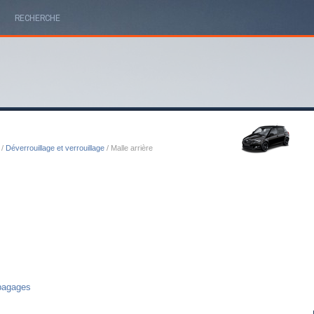
RECHERCHE
/
Déverrouillage et verrouillage
/ Malle arrière
 bagages