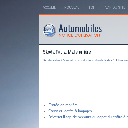
ACCUEIL
NOUVEAU
TOP
PLAN DU SITE
Skoda Fabia: Malle arrière
Skoda Fabia
/
Manuel du conducteur Skoda Fabia
/
Utilisation
Entrée en matière
Capot du coffre à bagages
Déverrouillage de secours du capot du coffre à