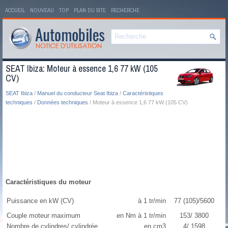
ACCUEIL
NOUVEAU
TOP
PLAN DU SITE
RECHERCHE
SEAT Ibiza: Moteur à essence 1,6 77 kW (105
CV)
SEAT Ibiza
/
Manuel du conducteur Seat Ibiza
/
Caractéristiques
techniques
/
Données techniques
/ Moteur à essence 1,6 77 kW (105 CV)
Caractéristiques du moteur
Puissance en kW (CV)
à 1 tr/min
77 (105)/5600
Couple moteur maximum
en Nm à 1 tr/min
153/ 3800
Nombre de cylindres/ cylindrée
en cm3
4/ 1598