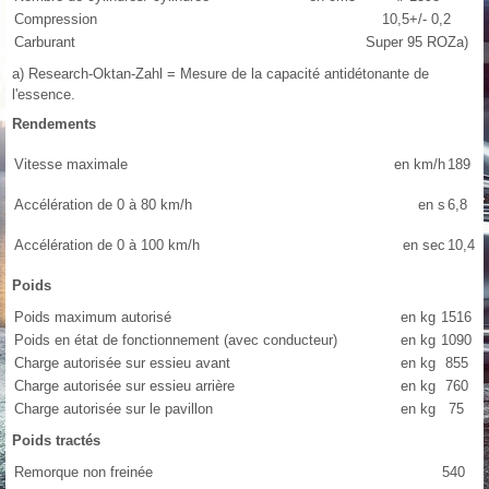
Compression
10,5+/- 0,2
Carburant
Super 95 ROZa)
a) Research-Oktan-Zahl = Mesure de la capacité antidétonante de
l'essence.
Rendements
Vitesse maximale
en km/h
189
Accélération de 0 à 80 km/h
en s
6,8
Accélération de 0 à 100 km/h
en sec
10,4
Poids
Poids maximum autorisé
en kg
1516
Poids en état de fonctionnement (avec conducteur)
en kg
1090
Charge autorisée sur essieu avant
en kg
855
Charge autorisée sur essieu arrière
en kg
760
Charge autorisée sur le pavillon
en kg
75
Poids tractés
Remorque non freinée
540