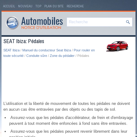
ACCUEIL
NOUVEAU
TOP
PLAN DU SITE
RECHERCHE
SEAT Ibiza: Pédales
SEAT Ibiza
/
Manuel du conducteur Seat Ibiza
/
Pour rouler en
toute sécurité
/
Conduite sûre
/
Zone du pédalier
/ Pédales
L'utilisation et la liberté de mouvement de toutes les pédales ne doivent
en aucun cas être entravées par des objets ou des tapis de sol.
Assurez-vous que les pédales d'accélérateur, de frein et d'embrayage
peuvent à tout moment être enfoncées à fond sans être entravées.
Assurez-vous que les pédales peuvent revenir librement dans leur