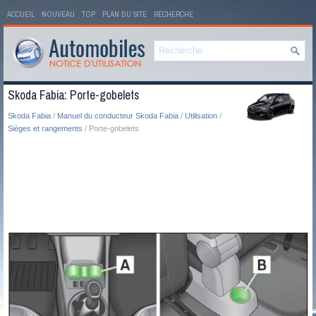
ACCUEIL
NOUVEAU
TOP
PLAN DU SITE
RECHERCHE
Skoda Fabia: Porte-gobelets
Skoda Fabia
/
Manuel du conducteur Skoda Fabia
/
Utilisation
/
Sièges et rangements
/ Porte-gobelets