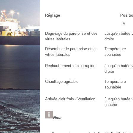
Réglage
Positio
A
Dégivrage du pare-brise et des
Jusqu'en butée v
vitres latérales
droite
Désembuer le pare-brise et les
Température
vitres latérales
souhaitée
Réchauffement le plus rapide
Jusqu'en butée v
droite
Chauffage agréable
Température
souhaitée
Arrivée d'air frais - Ventilation
Jusqu'en butée v
gauche
Nota