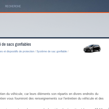
RECHERCHE
i de sacs gonflables
es et dispositifs de protection
/
Système de sac gonflable
/
tien du véhicule, car leurs éléments son répartis en divers endroits du
etien vous fourniront des renseignements sur l'entretien du véhicule et des