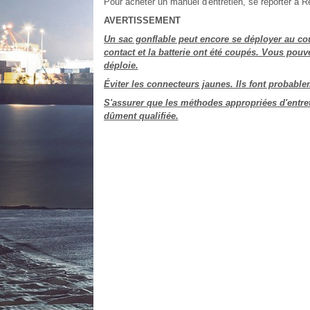
Pour acheter un manuel d'entretien, se reporter à
AVERTISSEMENT
Un sac gonflable peut encore se déployer au cou
contact et la batterie ont été coupés. Vous pouve
déploie.
Éviter les connecteurs jaunes. Ils font probabl
S'assurer que les méthodes appropriées d'entreti
dûment qualifiée.