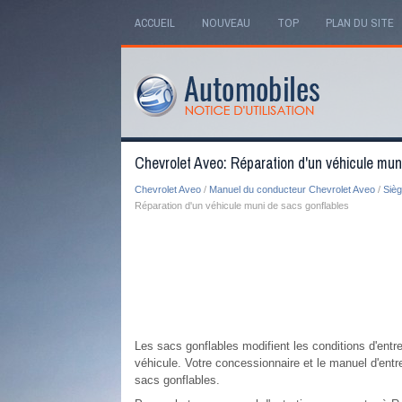
ACCUEIL
NOUVEAU
TOP
PLAN DU SITE
Chevrolet Aveo: Réparation d'un véhicule mun
Chevrolet Aveo
/
Manuel du conducteur Chevrolet Aveo
/
Sièg
Réparation d'un véhicule muni de sacs gonflables
Les sacs gonflables modifient les conditions d'entre
véhicule. Votre concessionnaire et le manuel d'entr
sacs gonflables.