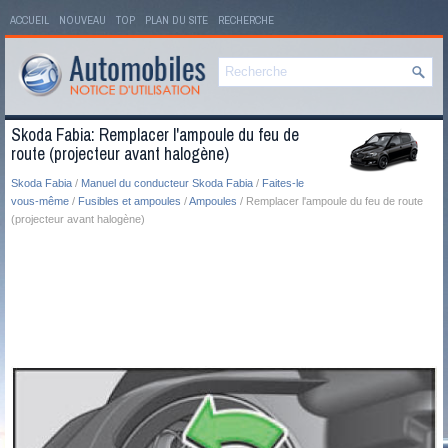
ACCUEIL
NOUVEAU
TOP
PLAN DU SITE
RECHERCHE
Skoda Fabia: Remplacer l'ampoule du feu de
route (projecteur avant halogène)
Skoda Fabia
/
Manuel du conducteur Skoda Fabia
/
Faites-le
vous-même
/
Fusibles et ampoules
/
Ampoules
/ Remplacer l'ampoule du feu de route
(projecteur avant halogène)