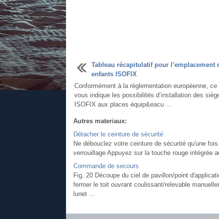
Tableau récapitulatif pour l’emplacement 
enfants ISOFIX
Conformément à la réglementation européenne, ce 
vous indique les possibilités d’installation des siè
ISOFIX aux places équip&eacu ...
Autres materiaux:
Détacher le ceinture de sécurité
Ne débouclez votre ceinture de sécurité qu'une fois 
verrouillage Appuyez sur la touche rouge intégrée au 
Commande de secours
Fig. 20 Découpe du ciel de pavillon/point d'applicati
fermer le toit ouvrant coulissant/relevable manuel
lunet ...