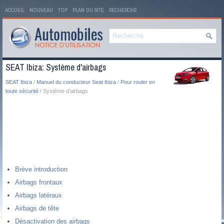
ACCUEIL
NOUVEAU
TOP
PLAN DU SITE
RECHERCHE
SEAT Ibiza: Système d'airbags
SEAT Ibiza
/
Manuel du conducteur Seat Ibiza
/
Pour rouler en
toute sécurité
/ Système d'airbags
Brève introduction
Airbags frontaux
Airbags latéraux
Airbags de tête
Désactivation des airbags