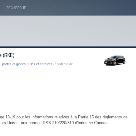
RECHERCHE
e (RKE)
, portes et glaces
/
Clés et serrures
/ Système de
age 13‑19 pour les informations relatives à la Partie 15 des règlements de
ats-Unis et aux normes RSS-210/220/310 d'Industrie Canada.