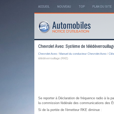
ACCUEIL
NOUVEAU
TOP
PLAN DU SITE
Chevrolet Aveo: Système de télédéverrouillag
Chevrolet Aveo
/
Manuel du conducteur Chevrolet Aveo
/
Clés
télédéverrouillage (RKE)
Se reporter à Déclaration de fréquence radio à la p
la commission fédérale des communications des Ét
Si de la portée de l'émetteur RKE diminue :