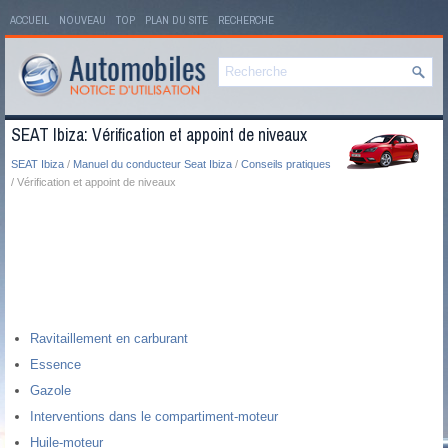
ACCUEIL
NOUVEAU
TOP
PLAN DU SITE
RECHERCHE
SEAT Ibiza: Vérification et appoint de niveaux
SEAT Ibiza
/
Manuel du conducteur Seat Ibiza
/
Conseils pratiques
/ Vérification et appoint de niveaux
Ravitaillement en carburant
Essence
Gazole
Interventions dans le compartiment-moteur
Huile-moteur