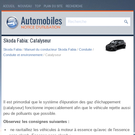
ACCUEIL
NOUVEAU
TOP
PLAN DU SITE
RECHERCHE
Skoda Fabia: Catalyseur
Skoda Fabia
/
Manuel du conducteur Skoda Fabia
/
Conduite
/
Conduite et environnement
/ Catalyseur
Il est primordial que le système d'épuration des gaz d'échappement
(catalyseur) fonctionne impeccablement afin que le véhicule rejette aussi
peu de polluants que possible.
Observez les consignes suivantes :
ne ravitaillez les véhicules à moteur à essence qu'avec de l'essence