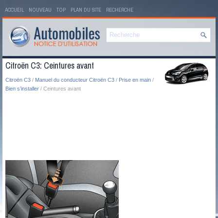
ACCUEIL
NOUVEAU
TOP
PLAN DU SITE
RECHERCHE
Citroën C3: Ceintures avant
Citroën C3
/
Manuel du conducteur Citroën C3
/
Prise en main
/
Bien s’installer
/ Ceintures avant