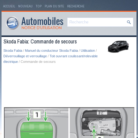
ACCUEIL
NOUVEAU
TOP
PLAN DU SITE
RECHERCHE
Skoda Fabia: Commande de secours
Skoda Fabia
/
Manuel du conducteur Skoda Fabia
/
Utilisation
/
Déverrouillage et verrouillage
/
Toit ouvrant coulissant/relevable
électrique
/ Commande de secours