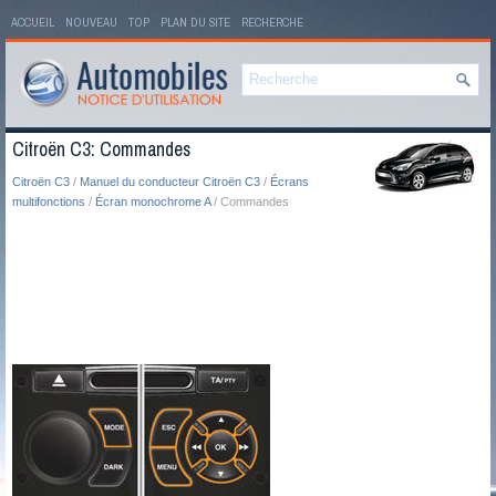
ACCUEIL
NOUVEAU
TOP
PLAN DU SITE
RECHERCHE
Citroën C3: Commandes
Citroën C3
/
Manuel du conducteur Citroën C3
/
Écrans
multifonctions
/
Écran monochrome A
/ Commandes