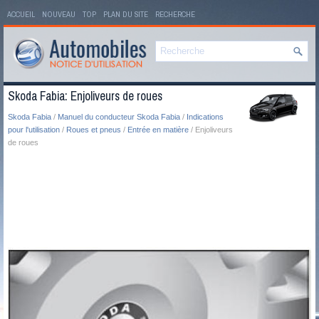
ACCUEIL
NOUVEAU
TOP
PLAN DU SITE
RECHERCHE
Skoda Fabia: Enjoliveurs de roues
Skoda Fabia
/
Manuel du conducteur Skoda Fabia
/
Indications
pour l'utilisation
/
Roues et pneus
/
Entrée en matière
/ Enjoliveurs
de roues