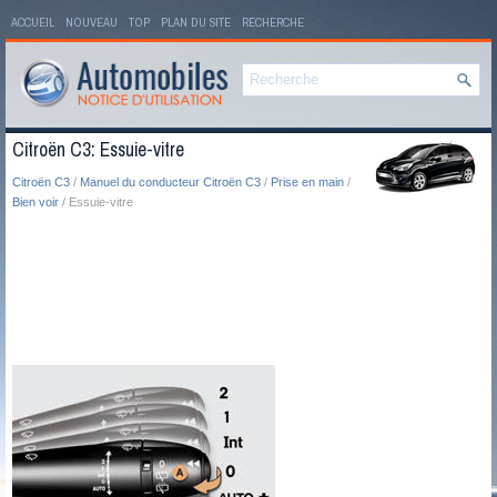
ACCUEIL
NOUVEAU
TOP
PLAN DU SITE
RECHERCHE
Citroën C3: Essuie-vitre
Citroën C3
/
Manuel du conducteur Citroën C3
/
Prise en main
/
Bien voir
/ Essuie-vitre