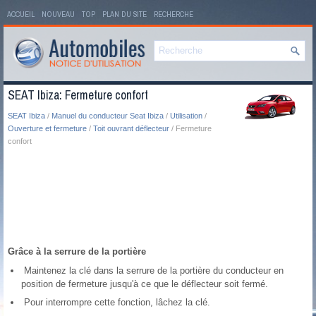
ACCUEIL
NOUVEAU
TOP
PLAN DU SITE
RECHERCHE
SEAT Ibiza: Fermeture confort
SEAT Ibiza
/
Manuel du conducteur Seat Ibiza
/
Utilisation
/
Ouverture et fermeture
/
Toit ouvrant déflecteur
/ Fermeture
confort
Grâce à la serrure de la portière
Maintenez la clé dans la serrure de la portière du conducteur en
position de fermeture jusqu'à ce que le déflecteur soit fermé.
Pour interrompre cette fonction, lâchez la clé.