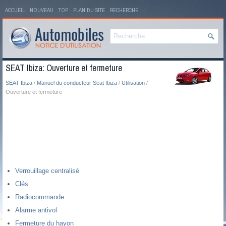
ACCUEIL
NOUVEAU
TOP
PLAN DU SITE
RECHERCHE
SEAT Ibiza: Ouverture et fermeture
SEAT Ibiza
/
Manuel du conducteur Seat Ibiza
/
Utilisation
/
Ouverture et fermeture
Verrouillage centralisé
Clés
Radiocommande
Alarme antivol
Fermeture du hayon