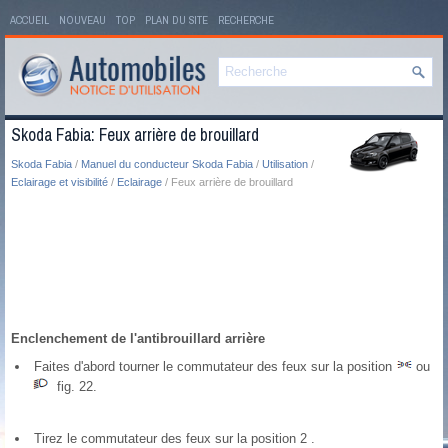
ACCUEIL
NOUVEAU
TOP
PLAN DU SITE
RECHERCHE
Skoda Fabia: Feux arrière de brouillard
Skoda Fabia
/
Manuel du conducteur Skoda Fabia
/
Utilisation
/
Eclairage et visibilité
/
Eclairage
/ Feux arrière de brouillard
Enclenchement de l'antibrouillard arrière
Faites d'abord tourner le commutateur des feux sur la position
ou
fig. 22.
Tirez le commutateur des feux sur la position 2 .