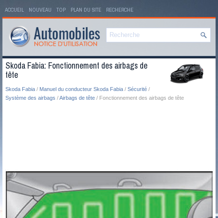
ACCUEIL
NOUVEAU
TOP
PLAN DU SITE
RECHERCHE
Skoda Fabia: Fonctionnement des airbags de
tête
Skoda Fabia
/
Manuel du conducteur Skoda Fabia
/
Sécurité
/
Système des airbags
/
Airbags de tête
/ Fonctionnement des airbags de tête