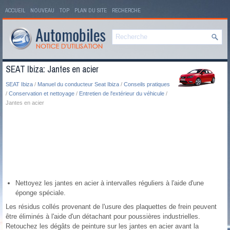
ACCUEIL
NOUVEAU
TOP
PLAN DU SITE
RECHERCHE
SEAT Ibiza: Jantes en acier
SEAT Ibiza
/
Manuel du conducteur Seat Ibiza
/
Conseils pratiques
/
Conservation et nettoyage
/
Entretien de l'extérieur du véhicule
/
Jantes en acier
Nettoyez les jantes en acier à intervalles réguliers à l'aide d'une
éponge spéciale.
Les résidus collés provenant de l'usure des plaquettes de frein peuvent
être éliminés à l'aide d'un détachant pour poussières industrielles.
Retouchez les dégâts de peinture sur les jantes en acier avant la