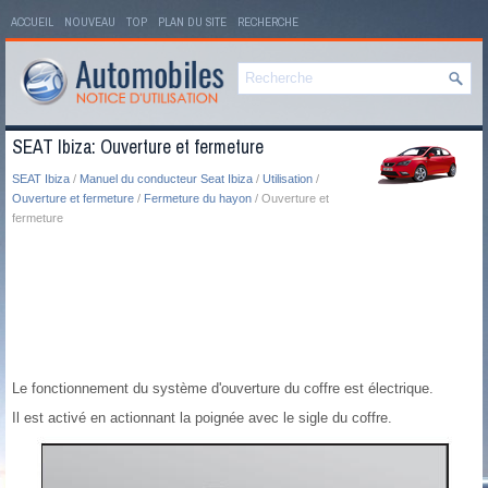
ACCUEIL
NOUVEAU
TOP
PLAN DU SITE
RECHERCHE
SEAT Ibiza: Ouverture et fermeture
SEAT Ibiza
/
Manuel du conducteur Seat Ibiza
/
Utilisation
/
Ouverture et fermeture
/
Fermeture du hayon
/ Ouverture et
fermeture
Le fonctionnement du système d'ouverture du coffre est électrique.
Il est activé en actionnant la poignée avec le sigle du coffre.