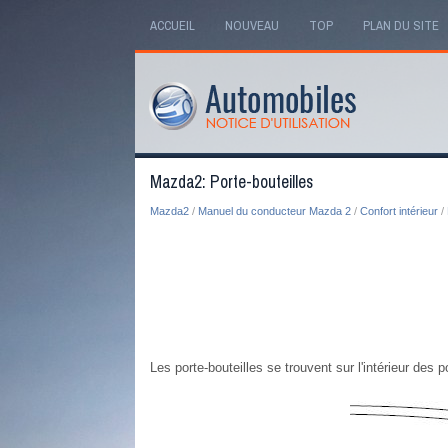
ACCUEIL
NOUVEAU
TOP
PLAN DU SITE
Mazda2: Porte-bouteilles
Mazda2
/
Manuel du conducteur Mazda 2
/
Confort intérieur
/
Les porte-bouteilles se trouvent sur l'intérieur des p