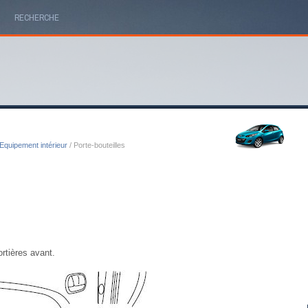
RECHERCHE
Equipement intérieur
/ Porte-bouteilles
ortières avant.