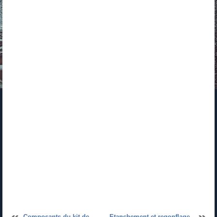
Composants du kit de
Etanchement et regonflage