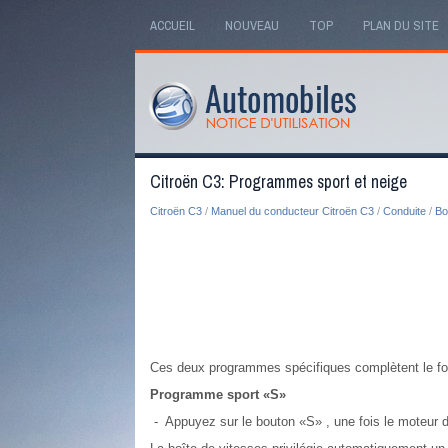
ACCUEIL
NOUVEAU
TOP
PLAN DU SITE
Citroën C3: Programmes sport et neige
Citroën C3
/
Manuel du conducteur Citroën C3
/
Conduite
/
Bo
Ces deux programmes spécifiques complètent le fonc
Programme sport «S»
- Appuyez sur le bouton «S» , une fois le moteur 