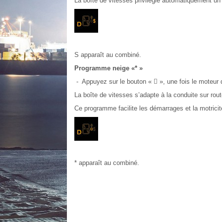
La boîte de vitesses privilégie automatiquement un
S apparaît au combiné.
Programme neige «* »
- Appuyez sur le bouton « 􀀷 », une fois le moteur
La boîte de vitesses s’adapte à la conduite sur rout
Ce programme facilite les démarrages et la motricit
* apparaît au combiné.