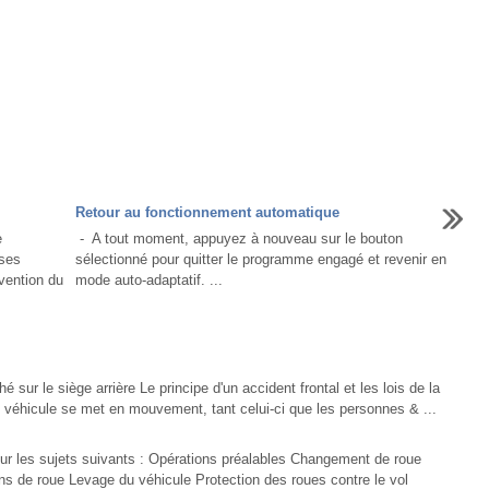
Retour au fonctionnement automatique
e
- A tout moment, appuyez à nouveau sur le bouton
sses
sélectionné pour quitter le programme engagé et revenir en
vention du
mode auto-adaptatif. ...
sur le siège arrière Le principe d'un accident frontal et les lois de la
e véhicule se met en mouvement, tant celui-ci que les personnes & ...
ur les sujets suivants : Opérations préalables Changement de roue
ns de roue Levage du véhicule Protection des roues contre le vol