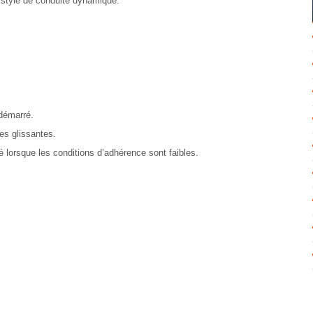
 style de conduite dynamique.
 démarré.
es glissantes.
é lorsque les conditions d’adhérence sont faibles.