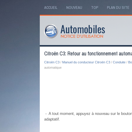
ACCUEIL
NOUVEAU
TOP
PLAN DU SITE
Citroën C3: Retour au fonctionnement autom
Citroën C3
/
Manuel du conducteur Citroën C3
/
Conduite
/
Bo
automatique
- A tout moment, appuyez à nouveau sur le bouton 
adaptatif.