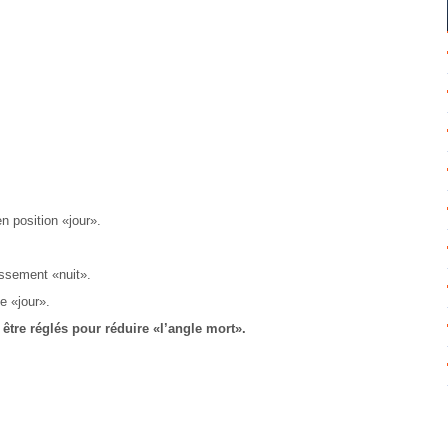
en position «jour».
issement «nuit».
e «jour».
 être réglés pour réduire «l’angle mort».