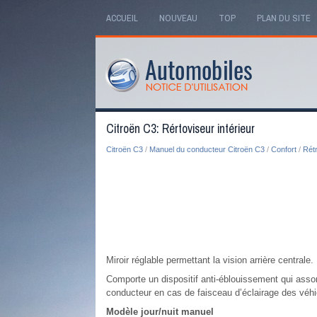
ACCUEIL
NOUVEAU
TOP
PLAN DU SITE
Citroën C3: Rértoviseur intérieur
Citroën C3
/
Manuel du conducteur Citroën C3
/
Confort
/
Rét
Miroir réglable permettant la vision arrière centrale.
Comporte un dispositif anti-éblouissement qui assomb
conducteur en cas de faisceau d’éclairage des véhicu
Modèle jour/nuit manuel