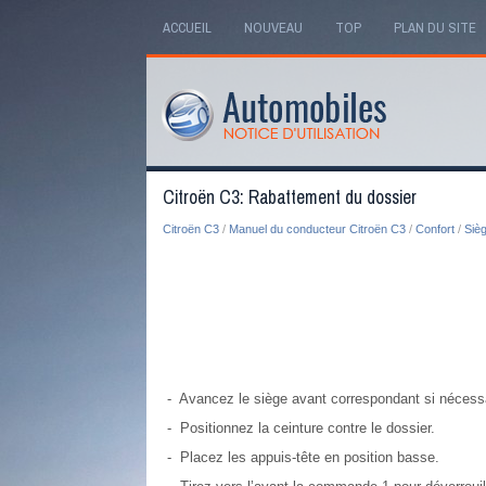
ACCUEIL
NOUVEAU
TOP
PLAN DU SITE
Citroën C3: Rabattement du dossier
Citroën C3
/
Manuel du conducteur Citroën C3
/
Confort
/
Sièg
- Avancez le siège avant correspondant si nécessa
- Positionnez la ceinture contre le dossier.
- Placez les appuis-tête en position basse.