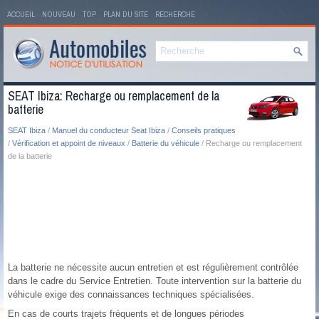
ACCUEIL
NOUVEAU
TOP
PLAN DU SITE
RECHERCHE
SEAT Ibiza: Recharge ou remplacement de la
batterie
SEAT Ibiza
/
Manuel du conducteur Seat Ibiza
/
Conseils pratiques
/
Vérification et appoint de niveaux
/
Batterie du véhicule
/ Recharge ou remplacement
de la batterie
La batterie ne nécessite aucun entretien et est régulièrement contrôlée
dans le cadre du Service Entretien. Toute intervention sur la batterie du
véhicule exige des connaissances techniques spécialisées.
En cas de courts trajets fréquents et de longues périodes