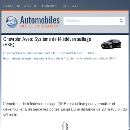
ACCUEIL
NOUVEAU
TOP
PLAN DU SITE
RECHERCHE
Chevrolet Aveo: Système de télédéverrouillage
(RKE)
Chevrolet Aveo
/
Manuel du conducteur Chevrolet Aveo
/
En bref
/
Informations initiales relatives à la conduite
/ Système de télédéverrouillage (RKE)
L'émetteur de télédéverrouillage (RKE) est utilisé pour verrouiller et
déverrouiller à distance les portes jusqu'à une distance de 20 m (65 pi) du
véhicule.