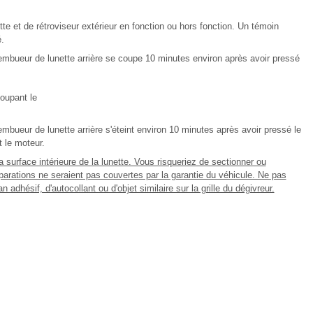
te et de rétroviseur extérieur en fonction ou hors fonction. Un témoin
.
ésembueur de lunette arrière se coupe 10 minutes environ après avoir pressé
oupant le
sembueur de lunette arrière s'éteint environ 10 minutes après avoir pressé le
 le moteur.
la surface intérieure de la lunette. Vous risqueriez de sectionner ou
parations ne seraient pas couvertes par la garantie du véhicule. Ne pas
 adhésif, d'autocollant ou d'objet similaire sur la grille du dégivreur.