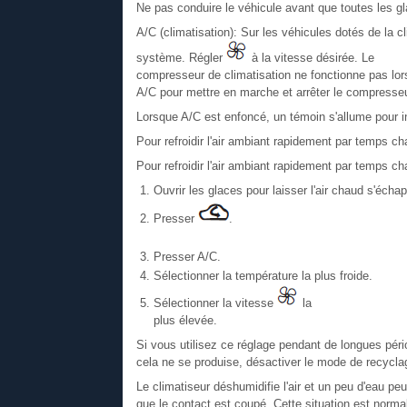
Ne pas conduire le véhicule avant que toutes les g
A/C (climatisation): Sur les véhicules dotés de la cl
système. Régler
à la vitesse désirée. Le
compresseur de climatisation ne fonctionne pas lorsq
A/C pour mettre en marche et arrêter le compresseu
Lorsque A/C est enfoncé, un témoin s'allume pour in
Pour refroidir l'air ambiant rapidement par temps ch
Pour refroidir l'air ambiant rapidement par temps ch
Ouvrir les glaces pour laisser l'air chaud s'échap
Presser
.
Presser A/C.
Sélectionner la température la plus froide.
Sélectionner la vitesse
la
plus élevée.
Si vous utilisez ce réglage pendant de longues périod
cela ne se produise, désactiver le mode de recyclage u
Le climatiseur déshumidifie l'air et un peu d'eau peu
que le contact est coupé. Cette situation est norma