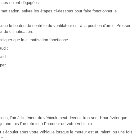
laces soient dégagées.
imatisation, suivre les étapes ci-dessous pour faire fonctionner le
ue le bouton de contrôle du ventilateur est à la position d'arrêt. Presser
r de climatisation.
diquer que la climatisation fonctionne.
aud :
aud :
per.
es, l'air à l'intérieur du véhicule peut devenir trop sec. Pour éviter que
ne fois l'air refroidi à l'intérieur de votre véhicule.
t s'écouler sous votre véhicule lorsque le moteur est au ralenti ou une fois
le.