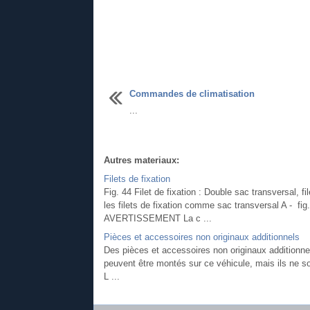
Commandes de climatisation
...
Autres materiaux:
Filets de fixation
Fig. 44 Filet de fixation : Double sac transversal, f
les filets de fixation comme sac transversal A - fig. 
AVERTISSEMENT La c ...
Pièces et accessoires non originaux additionnels
Des pièces et accessoires non originaux additionne
peuvent être montés sur ce véhicule, mais ils ne s
L ...