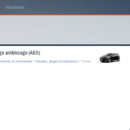
RECHERCHE
ge antiblocage (ABS)
truments et commandes
/
Témoins, jauges et indicateurs
/ Témoin