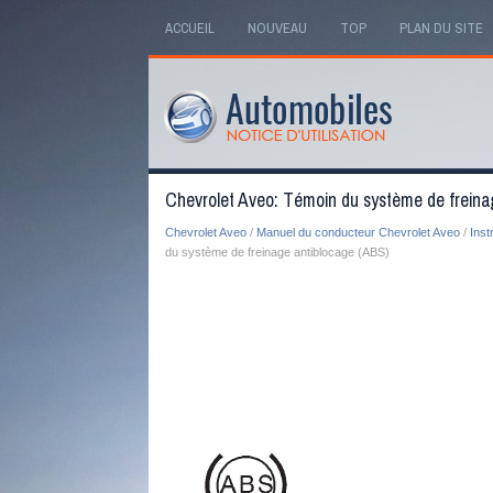
ACCUEIL
NOUVEAU
TOP
PLAN DU SITE
Chevrolet Aveo: Témoin du système de freina
Chevrolet Aveo
/
Manuel du conducteur Chevrolet Aveo
/
Ins
du système de freinage antiblocage (ABS)