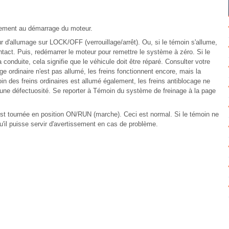
vement au démarrage du moteur.
 d'allumage sur LOCK/OFF (verrouillage/arrêt). Ou, si le témoin s'allume,
ntact. Puis, redémarrer le moteur pour remettre le système à zéro. Si le
onduite, cela signifie que le véhicule doit être réparé. Consulter votre
e ordinaire n'est pas allumé, les freins fonctionnent encore, mais la
oin des freins ordinaires est allumé également, les freins antiblocage ne
t une défectuosité. Se reporter à Témoin du système de freinage à la page
st tournée en position ON/RUN (marche). Ceci est normal. Si le témoin ne
u'il puisse servir d'avertissement en cas de problème.