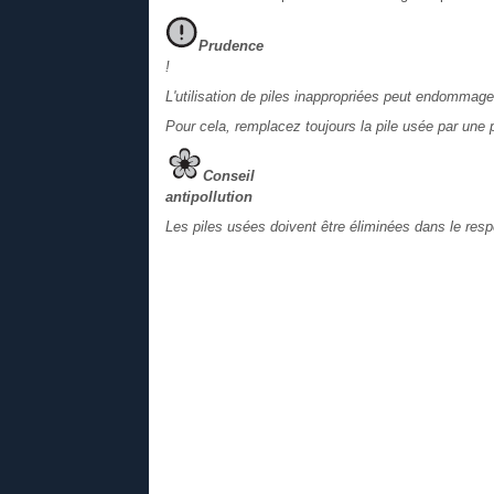
Prudence
!
L'utilisation de piles inappropriées peut endommag
Pour cela, remplacez toujours la pile usée par une 
Conseil
antipollution
Les piles usées doivent être éliminées dans le resp