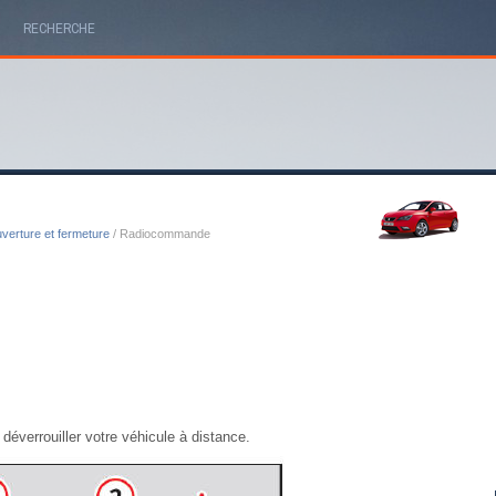
RECHERCHE
verture et fermeture
/ Radiocommande
éverrouiller votre véhicule à distance.