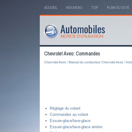
ACCUEIL
NOUVEAU
TOP
PLAN DU SITE
Chevrolet Aveo: Commandes
Chevrolet Aveo
/
Manuel du conducteur Chevrolet Aveo
/
Ins
Réglage du volant
Commandes au volant
Essuie-glace/lave-glace
Essuie-glace/lave-glace arrière