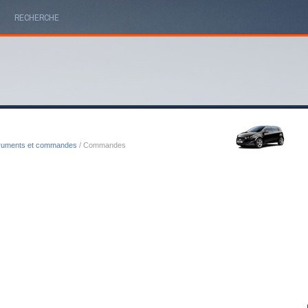
RECHERCHE
truments et commandes
/ Commandes